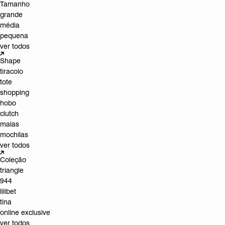
Tamanho
grande
média
pequena
ver todos
Shape
tiracolo
tote
shopping
hobo
clutch
malas
mochilas
ver todos
Coleção
triangle
944
lilibet
tina
online exclusive
ver todos