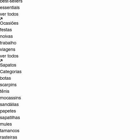
best-sellers
essentials
ver todos
Ocasiões
festas
noivas
trabalho
viagens
ver todos
Sapatos
Categorias
botas
scarpins
tênis
mocassins
sandálias
papetes
sapatilhas
mules
tamancos
rasteiras