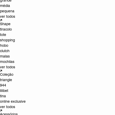
grande
média
pequena
ver todos
Shape
tiracolo
tote
shopping
hobo
clutch
malas
mochilas
ver todos
Coleção
triangle
944
lilibet
tina
online exclusive
ver todos
Acessórios