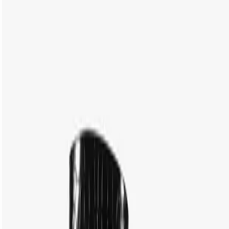
A Bota Cano Longo Pin Heel não é apenas um calçado. Ela
é uma peça de engenharia estética, desenhada para
mulheres que compreendem a moda como uma extensão
de sua própria soberania. É o equilíbrio visceral entre o
primor orgânico do couro e o brilho cirúrgico do metal,
resultando em uma silhueta que comanda o olhar e define
o ritmo de qualquer ambiente.
CARACTERÍSTICAS
Material: Couro
Cor: Animal Print
Tamanho do salto:
11.4 cm
Referência:
S2251300070002
DEVOLUÇÃO DO PRODUTO