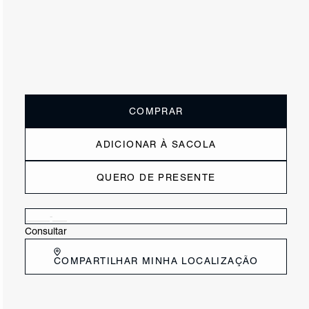
ou
6x de R$115,83
sem juros
Receba até
R$ 69,50
de cashback
Cor:
Animal Print
Tamanho:
Guia de tamanho
33
34
35
36
37
38
39
40
COMPRAR
ADICIONAR À SACOLA
QUERO DE PRESENTE
Verificar disponibilidade nas lojas próximas a você
Consultar
COMPARTILHAR MINHA LOCALIZAÇÃO
DESCRIÇÃO