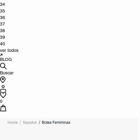
34
35
36
37
38
39
40
ver todos
BLOG
Buscar
0
Home
Sapatos
Botas Femininas