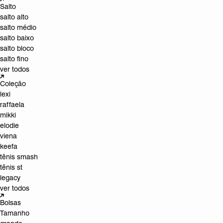
Salto
salto alto
salto médio
salto baixo
salto bloco
salto fino
ver todos
Coleção
lexi
raffaela
mikki
elodie
viena
keefa
tênis smash
tênis st
legacy
ver todos
Bolsas
Tamanho