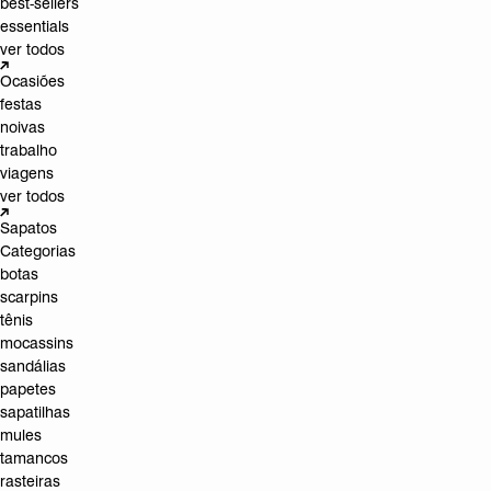
best-sellers
essentials
ver todos
Ocasiões
festas
noivas
trabalho
viagens
ver todos
Sapatos
Categorias
botas
scarpins
tênis
mocassins
sandálias
papetes
sapatilhas
mules
tamancos
rasteiras