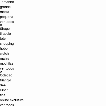
Tamanho
grande
média
pequena
ver todos
Shape
tiracolo
tote
shopping
hobo
clutch
malas
mochilas
ver todos
Coleção
triangle
944
lilibet
tina
online exclusive
ver todos