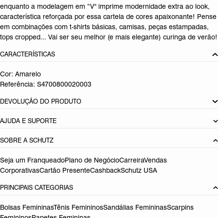
enquanto a modelagem em “V" imprime modernidade extra ao look,
característica reforçada por essa cartela de cores apaixonante! Pense
em combinações com t-shirts básicas, camisas, peças estampadas,
tops cropped... Vai ser seu melhor (e mais elegante) curinga de verão!
CARACTERÍSTICAS
Cor: Amarelo
Referência:
S4700800020003
DEVOLUÇÃO DO PRODUTO
AJUDA E SUPORTE
SOBRE A SCHUTZ
Seja um Franqueado
Plano de Negócio
Carreira
Vendas
Corporativas
Cartão Presente
Cashback
Schutz USA
PRINCIPAIS CATEGORIAS
Bolsas Femininas
Tênis Femininos
Sandálias Femininas
Scarpins
Femininos
Papetes Femininas