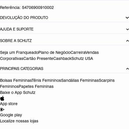
Referência:
S4706900910002
DEVOLUÇÃO DO PRODUTO
AJUDA E SUPORTE
SOBRE A SCHUTZ
Seja um Franqueado
Plano de Negócio
Carreira
Vendas
Corporativas
Cartão Presente
Cashback
Schutz USA
PRINCIPAIS CATEGORIAS
Bolsas Femininas
Tênis Femininos
Sandálias Femininas
Scarpins
Femininos
Papetes Femininas
Baixe o App Schutz
App store
Google play
Localize nossas lojas