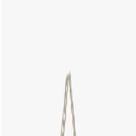
Cor: Azul
Dimensões:
12 x 4 x 22 cm (comprimento x largura x altura)
Referência:
S5001825590007
DEVOLUÇÃO DO PRODUTO