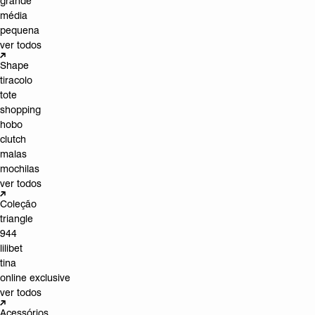
grande
média
pequena
ver todos
Shape
tiracolo
tote
shopping
hobo
clutch
malas
mochilas
ver todos
Coleção
triangle
944
lilibet
tina
online exclusive
ver todos
Acessórios