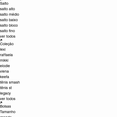
Salto
salto alto
salto médio
salto baixo
salto bloco
salto fino
ver todos
Coleção
lexi
raffaela
mikki
elodie
viena
keefa
tênis smash
tênis st
legacy
ver todos
Bolsas
Tamanho