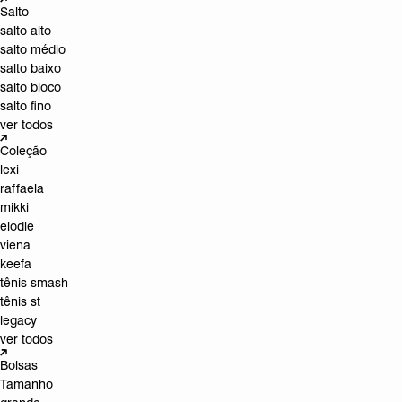
Salto
salto alto
salto médio
salto baixo
salto bloco
salto fino
ver todos
Coleção
lexi
raffaela
mikki
elodie
viena
keefa
tênis smash
tênis st
legacy
ver todos
Bolsas
Tamanho