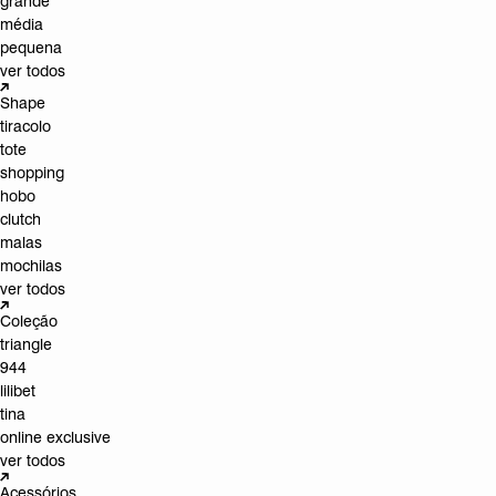
grande
média
pequena
ver todos
Shape
tiracolo
tote
shopping
hobo
clutch
malas
mochilas
ver todos
Coleção
triangle
944
lilibet
tina
online exclusive
ver todos
Acessórios