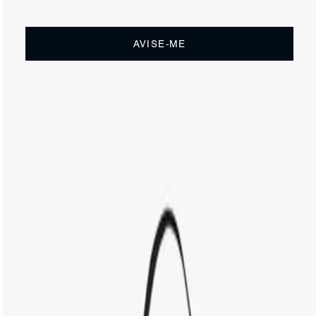
Receba até
R$ 102,00
de cashback
Cor:
Nude
AVISE-ME
DESCRIÇÃO
Essa bolsa shopping preta traz o visual glam e elegante da
nossa icônica família 944. O matelassê destaca esse
modelo, que traz ainda detalhes como a tag em couro,
pequeno Triangle dourado e alça longa com detalhe de
corrente.
CARACTERÍSTICAS
Material: Couro
Cor: Nude
Dimensões:
20 x 47 x 28 cm (comprimento x largura x
altura)
Referência:
S5001824460003
DEVOLUÇÃO DO PRODUTO