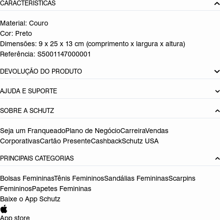
CARACTERÍSTICAS
Material: Couro
Cor: Preto
Dimensões:
9 x 25 x 13 cm (comprimento x largura x altura)
Referência:
S5001147000001
DEVOLUÇÃO DO PRODUTO
AJUDA E SUPORTE
SOBRE A SCHUTZ
Seja um Franqueado
Plano de Negócio
Carreira
Vendas
Corporativas
Cartão Presente
Cashback
Schutz USA
PRINCIPAIS CATEGORIAS
Bolsas Femininas
Tênis Femininos
Sandálias Femininas
Scarpins
Femininos
Papetes Femininas
Baixe o App Schutz
App store