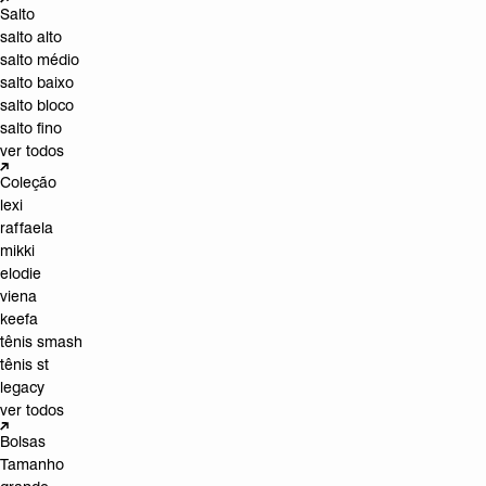
Salto
salto alto
salto médio
salto baixo
salto bloco
salto fino
ver todos
Coleção
lexi
raffaela
mikki
elodie
viena
keefa
tênis smash
tênis st
legacy
ver todos
Bolsas
Tamanho