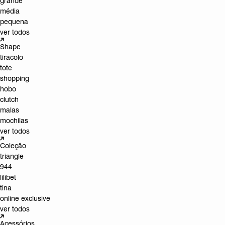
grande
média
pequena
ver todos
Shape
tiracolo
tote
shopping
hobo
clutch
malas
mochilas
ver todos
Coleção
triangle
944
lilibet
tina
online exclusive
ver todos
Acessórios