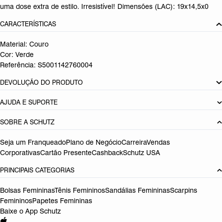
uma dose extra de estilo. Irresistível! Dimensões (LAC): 19x14,5x0
CARACTERÍSTICAS
Material: Couro
Cor: Verde
Referência:
S5001142760004
DEVOLUÇÃO DO PRODUTO
AJUDA E SUPORTE
SOBRE A SCHUTZ
Seja um Franqueado
Plano de Negócio
Carreira
Vendas
Corporativas
Cartão Presente
Cashback
Schutz USA
PRINCIPAIS CATEGORIAS
Bolsas Femininas
Tênis Femininos
Sandálias Femininas
Scarpins
Femininos
Papetes Femininas
Baixe o App Schutz