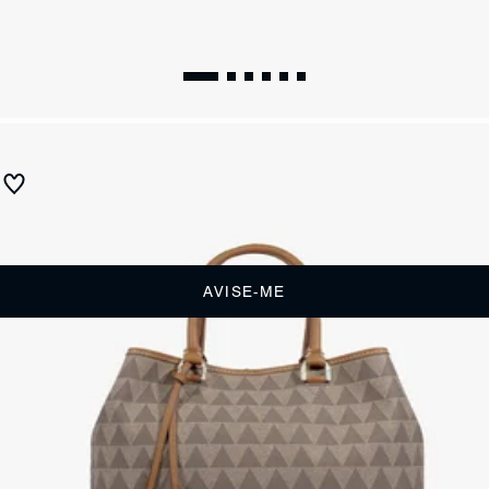
SUMMER 27
Bolsa Tote Grande New Triangle
Produto indisponível
Receba até
R$ 139,00
de cashback
Cor:
AVISE-ME
DESCRIÇÃO
Com sua estética contemporânea e elegante, essa bolsa é perfeita
para quem precisa de praticidade no dia a dia - além de um ótimo
espaço interno, a Lara conta ainda com as opções de alça curta e
longa (que pode facilmente ser removida). Por sua vez, os detalhes
metalizados e a estampa Triangle imprimem personalidade extra ao