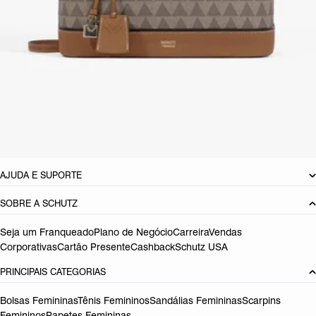
modelo, que pode tanto acompanhar looks com peças de alfaiataria
quanto o jeans + t-shirt ou vestido descontraído do final de semana.
Must have! *Tag personalizável.
CARACTERÍSTICAS
Material: Multimaterial
Dimensões:
37 x 17 x 26 cm (comprimento x largura x altura)
Referência:
S5001831700001
DEVOLUÇÃO DO PRODUTO
AJUDA E SUPORTE
SOBRE A SCHUTZ
Seja um Franqueado
Plano de Negócio
Carreira
Vendas
Corporativas
Cartão Presente
Cashback
Schutz USA
PRINCIPAIS CATEGORIAS
Bolsas Femininas
Tênis Femininos
Sandálias Femininas
Scarpins
Femininos
Papetes Femininas