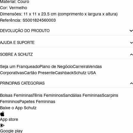
Material: Couro
Cor: Vermelho
Dimensões:
11 x 11 x 23.5 cm (comprimento x largura x altura)
Referência:
S5001824560003
DEVOLUÇÃO DO PRODUTO
AJUDA E SUPORTE
SOBRE A SCHUTZ
Seja um Franqueado
Plano de Negócio
Carreira
Vendas
Corporativas
Cartão Presente
Cashback
Schutz USA
PRINCIPAIS CATEGORIAS
Bolsas Femininas
Tênis Femininos
Sandálias Femininas
Scarpins
Femininos
Papetes Femininas
Baixe o App Schutz
App store
Google play