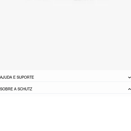
peças com animal print e até mesmo alfaiataria! Você vai se
surpreender em como esse modelo vai muito além de produções
básicas & rocker!
CARACTERÍSTICAS
Material: Couro
Cor: Preto
Tamanho do salto:
5.5 cm
Referência:
S2068700010007
DEVOLUÇÃO DO PRODUTO
AJUDA E SUPORTE
SOBRE A SCHUTZ
Seja um Franqueado
Plano de Negócio
Carreira
Vendas
Corporativas
Cartão Presente
Cashback
Schutz USA
PRINCIPAIS CATEGORIAS
Produto adicionado!
Bolsas Femininas
Tênis Femininos
Sandálias Femininas
Scarpins