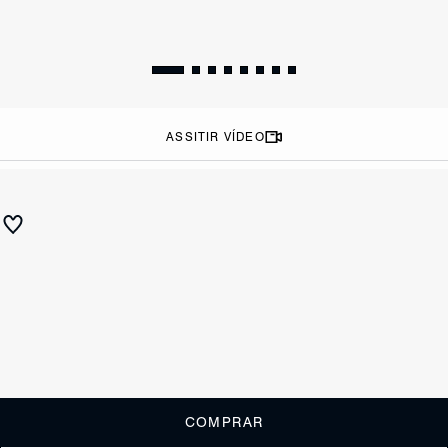
ASSITIR VÍDEO
ESSENTIALS
Bota Coturno Clássica Couro Preta
R$ 890
R$ 445
ou
4x de R$111,25
sem juros
Receba até
R$ 44,50
de cashback
Cor:
Preto
Tamanho:
Guia de tamanho
33
34
35
36
37
38
39
40
COMPRAR