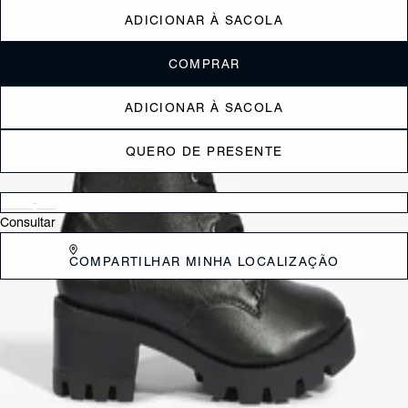
ADICIONAR À SACOLA
COMPRAR
ADICIONAR À SACOLA
QUERO DE PRESENTE
Verificar disponibilidade nas lojas próximas a você
Consultar
COMPARTILHAR MINHA LOCALIZAÇÃO
DESCRIÇÃO
Clássico e transgressor: parece impossível combinar esses dois
adjetivos, mas o coturno consegue! Aqui, ele resgata a atitude do
estilo grunge com o solado imponente e ilhoses em destaque - aposte
em combinações fashionistas com calças skinny (jeans, couro..),