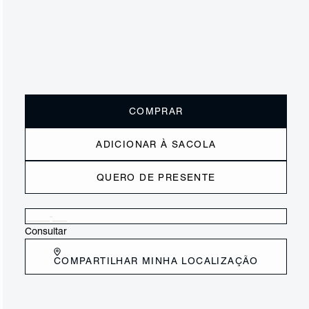
ou
3x de R$131,67
sem juros
Receba até
R$ 39,50
de cashback
Cor:
Marrom
Tamanho:
Guia de tamanho
33
34
35
36
37
38
39
40
COMPRAR
ADICIONAR À SACOLA
QUERO DE PRESENTE
Verificar disponibilidade nas lojas próximas a você
Consultar
COMPARTILHAR MINHA LOCALIZAÇÃO
DESCRIÇÃO