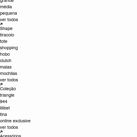
grande
média
pequena
ver todos
Shape
tiracolo
tote
shopping
hobo
clutch
malas
mochilas
ver todos
Coleção
triangle
944
lilibet
tina
online exclusive
ver todos
Acessórios