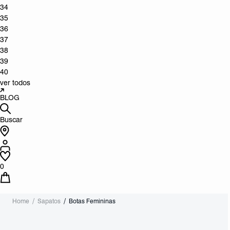
34
35
36
37
38
39
40
ver todos
BLOG
Buscar
0
Home
Sapatos
Botas Femininas