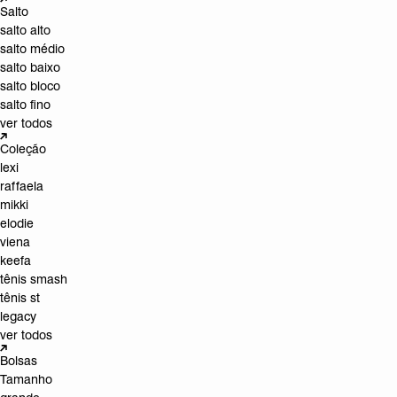
Salto
salto alto
salto médio
salto baixo
salto bloco
salto fino
ver todos
Coleção
lexi
raffaela
mikki
elodie
viena
keefa
tênis smash
tênis st
legacy
ver todos
Bolsas
Tamanho