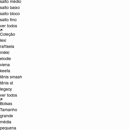
salto médio
salto baixo
salto bloco
salto fino
ver todos
Coleção
lexi
raffaela
mikki
elodie
viena
keefa
tênis smash
tênis st
legacy
ver todos
Bolsas
Tamanho
grande
média
pequena