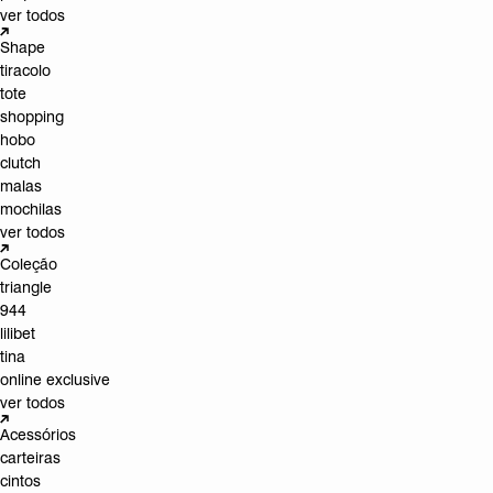
ver todos
Shape
tiracolo
tote
shopping
hobo
clutch
malas
mochilas
ver todos
Coleção
triangle
944
lilibet
tina
online exclusive
ver todos
Acessórios
carteiras
cintos