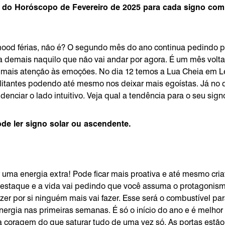
 do Horóscopo de Fevereiro de 2025 para cada signo com
od férias, não é? O segundo mês do ano continua pedindo p
 demais naquilo que não vai andar por agora. É um mês volt
 mais atenção às emoções. No dia 12 temos a Lua Cheia em Le
litantes podendo até mesmo nos deixar mais egoístas. Já no d
idenciar o lado intuitivo. Veja qual a tendência para o seu sig
de ler signo solar ou ascendente.
 uma energia extra! Pode ficar mais proativa e até mesmo cria
destaque e a vida vai pedindo que você assuma o protagonis
izer por si ninguém mais vai fazer. Esse será o combustível p
nergia nas primeiras semanas. É só o início do ano e é melhor
coragem do que saturar tudo de uma vez só. As portas estão 