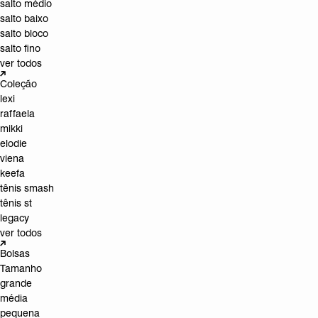
salto médio
salto baixo
salto bloco
salto fino
ver todos
Coleção
lexi
raffaela
mikki
elodie
viena
keefa
tênis smash
tênis st
legacy
ver todos
Bolsas
Tamanho
grande
média
pequena