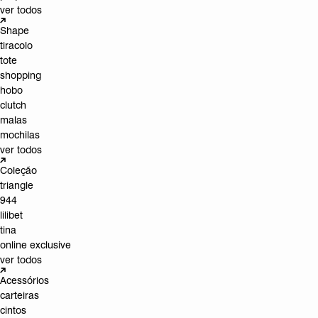
ver todos
Shape
tiracolo
tote
shopping
hobo
clutch
malas
mochilas
ver todos
Coleção
triangle
944
lilibet
tina
online exclusive
ver todos
Acessórios
carteiras
cintos