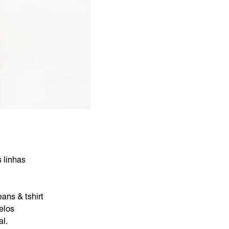
 linhas
ans & tshirt
elos
al.