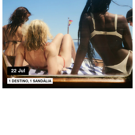
22 Jul
1 DESTINO, 1 SANDÁLIA
AJUDA E SUPORTE
SOBRE A SCHUTZ
Produto adicionado!
Seja um Franqueado
Plano de Negócio
Carreira
Vendas