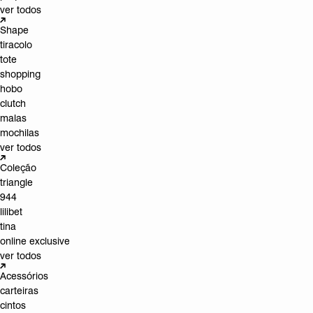
ver todos
Shape
tiracolo
tote
shopping
hobo
clutch
malas
mochilas
ver todos
Coleção
triangle
944
lilibet
tina
online exclusive
ver todos
Acessórios
carteiras
cintos