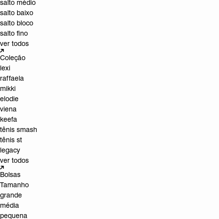
salto médio
salto baixo
salto bloco
salto fino
ver todos
Coleção
lexi
raffaela
mikki
elodie
viena
keefa
tênis smash
tênis st
legacy
ver todos
Bolsas
Tamanho
grande
média
pequena