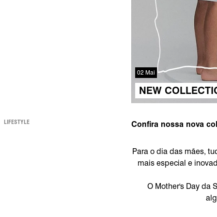
02 Mai
NEW COLLECTI
LIFESTYLE
Confira nossa nova co
Para o dia das mães, t
mais especial e inova
O Mother's Day da S
alg