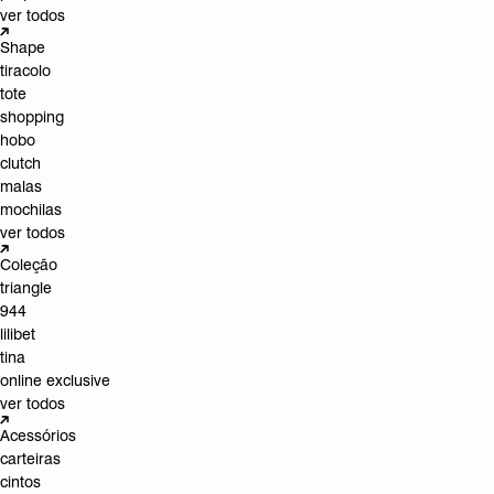
ver todos
Shape
tiracolo
tote
shopping
hobo
clutch
malas
mochilas
ver todos
Coleção
triangle
944
lilibet
tina
online exclusive
ver todos
Acessórios
carteiras
cintos