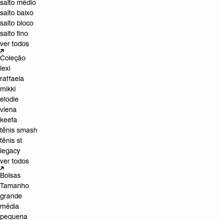
salto médio
salto baixo
salto bloco
salto fino
ver todos
Coleção
lexi
raffaela
mikki
elodie
viena
keefa
tênis smash
tênis st
legacy
ver todos
Bolsas
Tamanho
grande
média
pequena