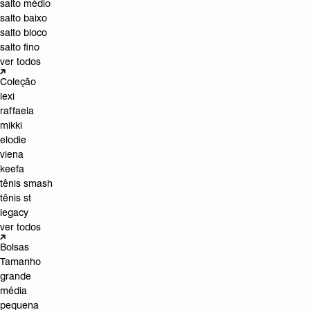
salto médio
salto baixo
salto bloco
salto fino
ver todos
Coleção
lexi
raffaela
mikki
elodie
viena
keefa
tênis smash
tênis st
legacy
ver todos
Bolsas
Tamanho
grande
média
pequena