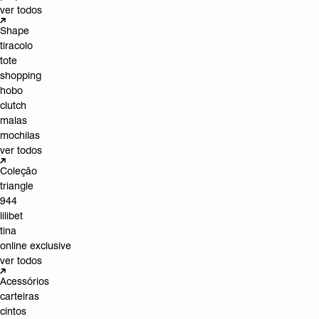
ver todos
Shape
tiracolo
tote
shopping
hobo
clutch
malas
mochilas
ver todos
Coleção
triangle
944
lilibet
tina
online exclusive
ver todos
Acessórios
carteiras
cintos