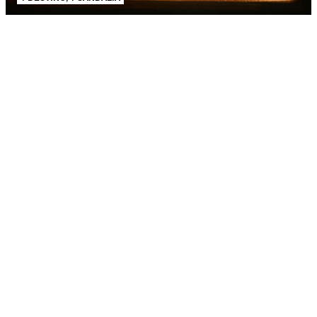
AJUDA E SUPORTE
SOBRE A SCHUTZ
Produto adicionado!
Seja um Franqueado
Plano de Negócio
Carreira
Vendas
Corporativas
Cartão Presente
Cashback
Schutz USA
PRINCIPAIS CATEGORIAS
Bolsas Femininas
Tênis Femininos
Sandálias Femininas
Scarpins
Femininos
Papetes Femininas
Baixe o App Schutz
App store
Google play
Localize nossas lojas