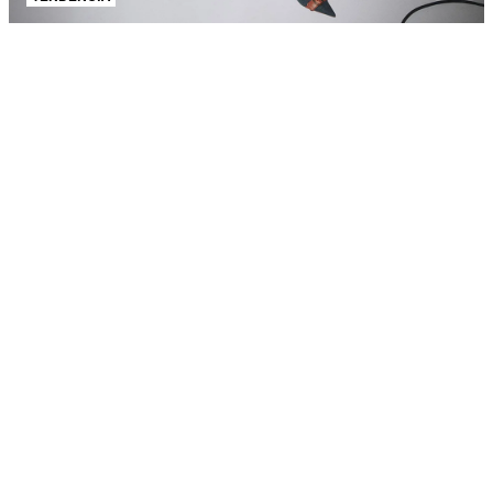
AJUDA E SUPORTE
SOBRE A SCHUTZ
Produto adicionado!
Seja um Franqueado
Plano de Negócio
Carreira
Vendas
Corporativas
Cartão Presente
Cashback
Schutz USA
PRINCIPAIS CATEGORIAS
Bolsas Femininas
Tênis Femininos
Sandálias Femininas
Scarpins
Femininos
Papetes Femininas
Baixe o App Schutz
App store
Google play
Localize nossas lojas