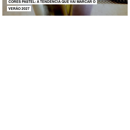
CORES PASTEL: A TENDÊNCIA QUE VAI MARCAR O
VERÃO 2027
AJUDA E SUPORTE
SOBRE A SCHUTZ
Produto adicionado!
Seja um Franqueado
Plano de Negócio
Carreira
Vendas
Corporativas
Cartão Presente
Cashback
Schutz USA
PRINCIPAIS CATEGORIAS
Bolsas Femininas
Tênis Femininos
Sandálias Femininas
Scarpins
Femininos
Papetes Femininas
Baixe o App Schutz
App store
Google play
Localize nossas lojas