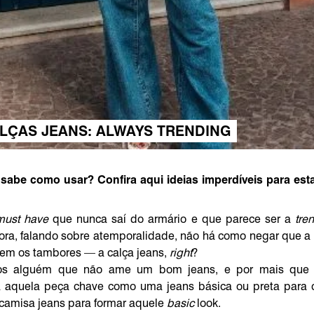
LÇAS JEANS: ALWAYS TRENDING
sabe como usar? Confira aqui ideias imperdíveis para est
must have
que nunca saí do armário e que parece ser a
tre
ora, falando sobre atemporalidade, não há como negar que a
fem os tambores — a calça jeans,
right
?
amos alguém que não ame um bom jeans, e por mais que v
rá aquela peça chave como uma jeans básica ou preta para
amisa jeans para formar aquele
basic
look.