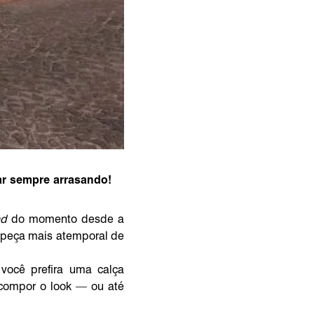
ar sempre arrasando!
nd
do momento desde a
 peça mais atemporal de
ocê prefira uma calça
 compor o look — ou até