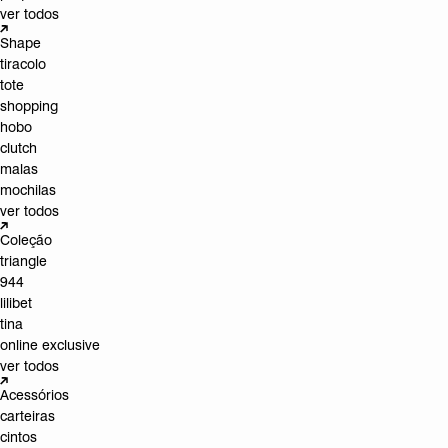
ver todos
Shape
tiracolo
tote
shopping
hobo
clutch
malas
mochilas
ver todos
Coleção
triangle
944
lilibet
tina
online exclusive
ver todos
Acessórios
carteiras
cintos