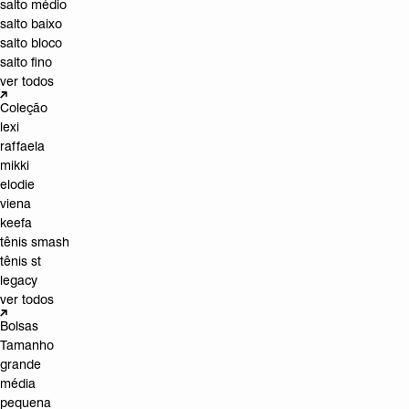
salto médio
salto baixo
salto bloco
salto fino
ver todos
Coleção
lexi
raffaela
mikki
elodie
viena
keefa
tênis smash
tênis st
legacy
ver todos
Bolsas
Tamanho
grande
média
pequena