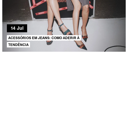
14 Jul
ACESSÓRIOS EM JEANS: COMO ADERIR À
TENDÊNCIA
AJUDA E SUPORTE
SOBRE A SCHUTZ
Produto adicionado!
Seja um Franqueado
Plano de Negócio
Carreira
Vendas
Corporativas
Cartão Presente
Cashback
Schutz USA
PRINCIPAIS CATEGORIAS
Bolsas Femininas
Tênis Femininos
Sandálias Femininas
Scarpins