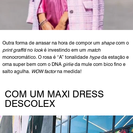
Outra forma de arrasar na hora de compor um
shape
com o
print graffiti
no
look
é investindo em um
match
monocromático. O rosa é “A” tonalidade
hype
da estação e
orna super bem com o DNA
girlie
da mule com bico fino e
salto agulha.
WOW factor
na medida!
COM UM MAXI DRESS
DESCOLEX