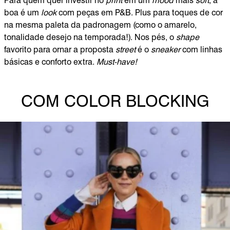
Para quem quer investir no
print
em um
mood
mais
soft
, a
boa é um
look
com peças em P&B. Plus para toques de cor
na mesma paleta da padronagem (como o amarelo,
tonalidade desejo na temporada!). Nos pés, o
shape
favorito para ornar a proposta
street
é o
sneaker
com linhas
básicas e conforto extra.
Must-have!
COM COLOR BLOCKING