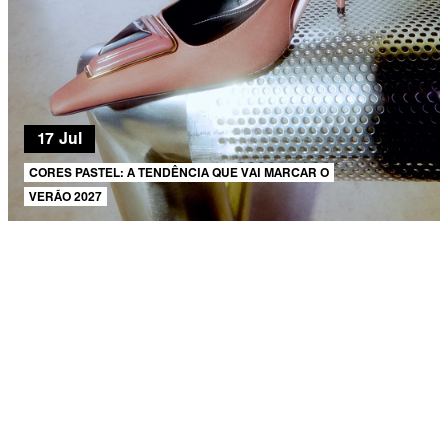
17 Jul
CORES PASTEL: A TENDÊNCIA QUE VAI MARCAR O
VERÃO 2027
AJUDA E SUPORTE
SOBRE A SCHUTZ
Produto adicionado!
Seja um Franqueado
Plano de Negócio
Carreira
Vendas
Corporativas
Cartão Presente
Cashback
Schutz USA
PRINCIPAIS CATEGORIAS