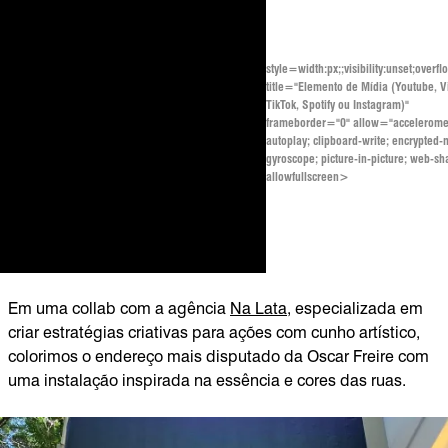
style=width:px;;visibility:unset;overfl
title="Elemento de Mídia (Youtube, 
TikTok, Spotify ou Instagram)"
frameborder="0" allow="accelerome
autoplay; clipboard-write; encrypted-
gyroscope; picture-in-picture; web-sh
allowfullscreen>
Em uma collab com a agência
Na Lata
, especializada em
criar estratégias criativas para ações com cunho artístico,
colorimos o endereço mais disputado da Oscar Freire com
uma instalação inspirada na essência e cores das ruas.