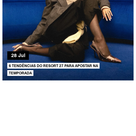
28 Jul
6 TENDÊNCIAS DO RESORT 27 PARA APOSTAR NA
TEMPORADA
AJUDA E SUPORTE
SOBRE A SCHUTZ
Produto adicionado!
Seja um Franqueado
Plano de Negócio
Carreira
Vendas
Corporativas
Cartão Presente
Cashback
Schutz USA