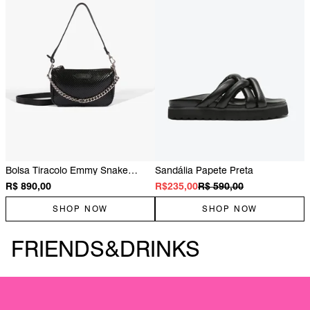
Bolsa Tiracolo Emmy Snake
Sandália Papete Preta
Couro Preta
R$ 890,00
R$235,00
R$ 590,00
SHOP NOW
SHOP NOW
FRIENDS&DRINKS