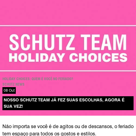
HOLIDAY CHOICES: QUEM É VOCÊ NO FERIADO?
SCHUTZ NEWS
08 Out
NOSSO SCHUTZ TEAM JÁ FEZ SUAS ESCOLHAS, AGORA É
SUA VEZ!
Não importa se você é de agitos ou de descansos, o feriado
tem espaço para todos os gostos e estilos.