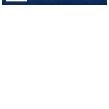
AJUDA E SUPORTE
SOBRE A SCHUTZ
Produto adicionado!
Seja um Franqueado
Plano de Negócio
Carreira
Vendas
Corporativas
Cartão Presente
Cashback
Schutz USA
PRINCIPAIS CATEGORIAS
Bolsas Femininas
Tênis Femininos
Sandálias Femininas
Scarpins
Femininos
Papetes Femininas
Baixe o App Schutz
App store
Google play
Localize nossas lojas