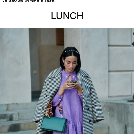
versão
all white
e arrase!
LUNCH