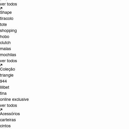
ver todos
Shape
tiracolo
tote
shopping
hobo
clutch
malas
mochilas
ver todos
Coleção
triangle
944
lilibet
tina
online exclusive
ver todos
Acessórios
carteiras
cintos