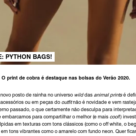
: PYTHON BAGS!
s. O print de cobra é destaque nas bolsas do Verão 2020.
 novo posto de rainha no universo
wild
das
animal prints
é defi
acessórios ou em peças do
outfit
não é novidade e vem rastej
verno passado, o que certamente não desculpa para interpret
 embarcamos para compartilhar o melhor (e mais
cool
!) inve
pidas em texturas com tons clássicos (como o off white, o be
em tons vibrantes como o amarelo com fundo neon. Quer ficar