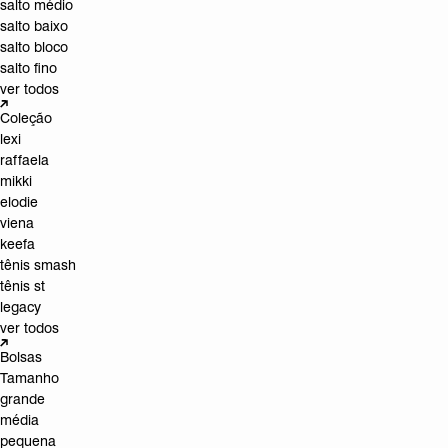
salto médio
salto baixo
salto bloco
salto fino
ver todos
Coleção
lexi
raffaela
mikki
elodie
viena
keefa
tênis smash
tênis st
legacy
ver todos
Bolsas
Tamanho
grande
média
pequena