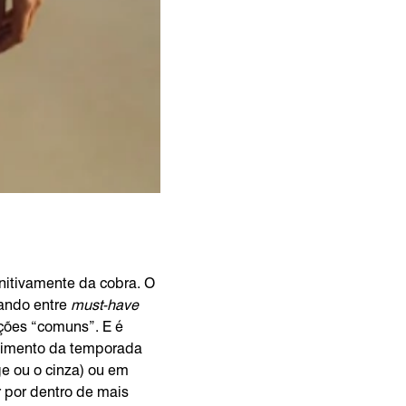
nitivamente da cobra. O
ando entre
must-have
ações “comuns”. E é
stimento da temporada
ge ou o cinza) ou em
 por dentro de mais