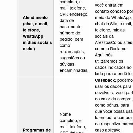
completo, e-
você entrar em
mail, telefone,
contato conosco po
CPF, endereço,
Atendimento
meio do WhatsApp,
data de
(chat, e-mail,
chat do Site, e-mail,
nascimento,
telefone,
telefone, mídias
número do
WhatsApp,
sociais da
pedido, bem
mídias sociais
Arezzo&Co ou sites
como
e etc.)
como o Reclame
reclamações,
Aqui, nós
sugestões ou
utilizaremos os
dúvidas
dados indicados ao
encaminhadas.
lado para atendê-lo.
Cashback:
podemo
usar os dados para
devolver a você par
do valor da compra,
como bônus, para
que você possa usá
Nome
lo em outra compra
completo, e-
da respectiva marca
mail, telefone,
Programas de
caso aplicável.