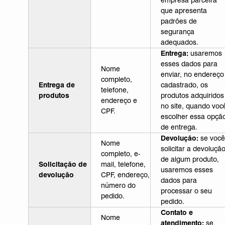
empresa parceira
que apresenta
padrões de
segurança
adequados.
Entrega:
usaremos
esses dados para
Nome
enviar, no endereço
completo,
Entrega de
cadastrado, os
telefone,
produtos
produtos adquiridos
endereço e
no site, quando voc
CPF.
escolher essa opçã
de entrega.
Devolução:
se você
Nome
solicitar a devoluçã
completo, e-
de algum produto,
Solicitação de
mail, telefone,
usaremos esses
devolução
CPF, endereço,
dados para
número do
processar o seu
pedido.
pedido.
Contato e
Nome
atendimento:
se