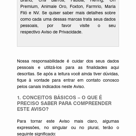
Brand,
Cris Barros
,
Fábula
,
Hering
,
Off
Premium
,
Animale Oro
,
Foxton
,
Farmrio
,
Maria
Filó
e
NV.
Se quiser saber mais detalhes sobre
como cada uma dessas marcas trata seus dados
pessoais, por favor visite o seu
respectivo
Aviso
de Privacidade.
Nossa responsabilidade é cuidar dos seus dados
pessoais e utilizá-los para as finalidades aqui
descritas. Se após a leitura você ainda tiver dúvidas,
fique à vontade para entrar em contato conosco
pelos canais indicados neste Aviso.
1. CONCEITOS BÁSICOS – O QUE É
PRECISO SABER PARA COMPREENDER
ESTE AVISO?
Para tornar este Aviso mais claro, algumas
expressões, no singular ou no plural, terão o
seguinte significado: