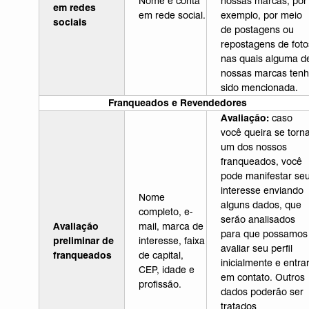
Nome e conta
nossas marcas, por
em redes
em rede social.
exemplo, por meio
sociais
de postagens ou
repostagens de foto
nas quais alguma d
nossas marcas ten
sido mencionada.
Franqueados e Revendedores
Avaliação:
caso
você queira se torn
um dos nossos
franqueados, você
pode manifestar se
interesse enviando
Nome
alguns dados, que
completo, e-
serão analisados
Avaliação
mail, marca de
para que possamos
preliminar de
interesse, faixa
avaliar seu perfil
franqueados
de capital,
inicialmente e entra
CEP, idade e
em contato. Outros
profissão.
dados poderão ser
tratados