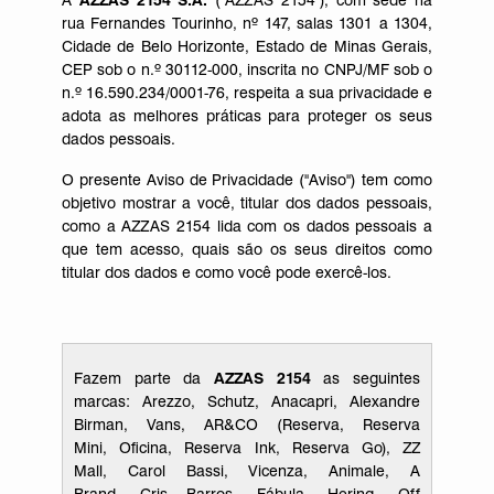
A
AZZAS 2154 S.A.
("AZZAS 2154"), com sede na
rua Fernandes Tourinho, nº 147, salas 1301 a 1304,
Cidade de Belo Horizonte, Estado de Minas Gerais,
CEP sob o n.º 30112-000, inscrita no CNPJ/MF sob o
n.º 16.590.234/0001-76, respeita a sua privacidade e
adota as melhores práticas para proteger os seus
dados pessoais.
O
presente Aviso de Privacidade ("Aviso") tem como
objetivo mostrar a você, titular dos dados pessoais,
como a AZZAS 2154 lida com os dados pessoais a
que tem acesso, quais são os seus direitos como
titular dos dados e como você pode exercê-los.
Fazem parte da
AZZAS 2154
as seguintes
marcas:
Arezzo
,
Schutz
,
Anacapri
,
Alexandre
Birman
,
Vans
,
AR&CO
(
Reserva
,
Reserva
Mini
,
Oficina
,
Reserva Ink
,
Reserva Go
),
ZZ
Mall
,
Carol Bassi
,
Vicenza
,
Animale
,
A