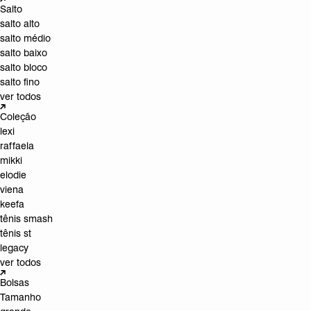
Salto
salto alto
salto médio
salto baixo
salto bloco
salto fino
ver todos
Coleção
lexi
raffaela
mikki
elodie
viena
keefa
tênis smash
tênis st
legacy
ver todos
Bolsas
Tamanho