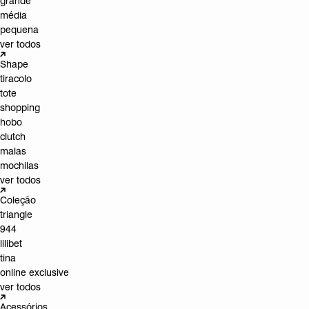
grande
média
pequena
ver todos
Shape
tiracolo
tote
shopping
hobo
clutch
malas
mochilas
ver todos
Coleção
triangle
944
lilibet
tina
online exclusive
ver todos
Acessórios