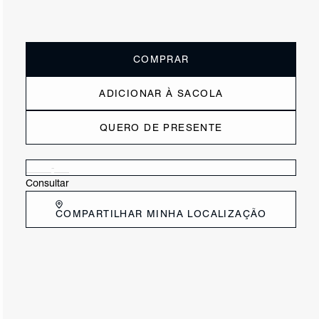
ou
6x de R$300,00
sem juros
Receba até
R$ 180,00
de cashback
Cor:
Nude
COMPRAR
ADICIONAR À SACOLA
QUERO DE PRESENTE
Verificar disponibilidade nas lojas próximas a você
Consultar
COMPARTILHAR MINHA LOCALIZAÇÃO
DESCRIÇÃO
Esta mala de viagem, toda em couro, traz elegância e
estilo! A alça de mão, combinada à tiracolo, oferece
versatilidade para todos os momentos. Super resistente,