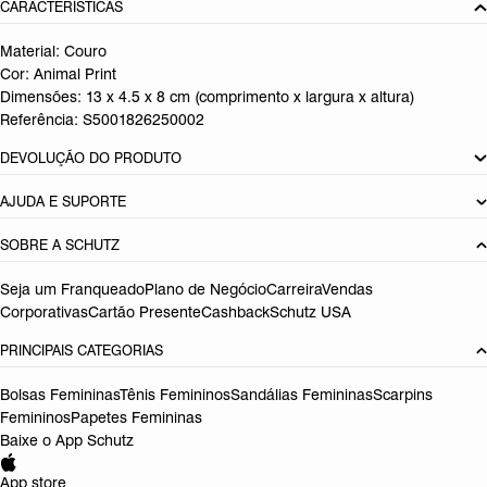
CARACTERÍSTICAS
Material: Couro
Cor: Animal Print
Dimensões:
13 x 4.5 x 8 cm (comprimento x largura x altura)
Referência:
S5001826250002
DEVOLUÇÃO DO PRODUTO
AJUDA E SUPORTE
SOBRE A SCHUTZ
Seja um Franqueado
Plano de Negócio
Carreira
Vendas
Corporativas
Cartão Presente
Cashback
Schutz USA
PRINCIPAIS CATEGORIAS
Bolsas Femininas
Tênis Femininos
Sandálias Femininas
Scarpins
Femininos
Papetes Femininas
Baixe o App Schutz
App store