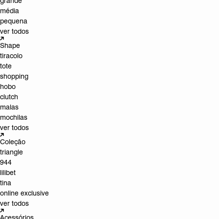
grande
média
pequena
ver todos
Shape
tiracolo
tote
shopping
hobo
clutch
malas
mochilas
ver todos
Coleção
triangle
944
lilibet
tina
online exclusive
ver todos
Acessórios