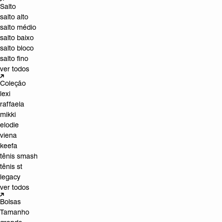
Salto
salto alto
salto médio
salto baixo
salto bloco
salto fino
ver todos
Coleção
lexi
raffaela
mikki
elodie
viena
keefa
tênis smash
tênis st
legacy
ver todos
Bolsas
Tamanho