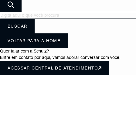
BUSCAR
VOLTAR PARA A HOME
Quer falar com a Schutz?
Entre em contato por aqui, vamos adorar conversar com você.
ACESSAR CENTRAL DE ATENDIMENTO
Ajuda e Suporte
Central de atendimento
Formas de pagamento
Entrega
Devolução do produto
Benefícios
Regulamento compre e ganhe
Política de privacidade
Termos de uso
Sobre a Schutz