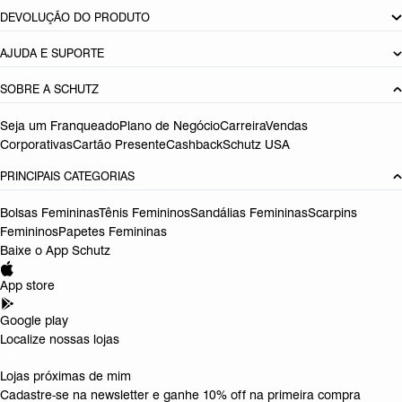
DEVOLUÇÃO DO PRODUTO
AJUDA E SUPORTE
SOBRE A SCHUTZ
Seja um Franqueado
Plano de Negócio
Carreira
Vendas
Corporativas
Cartão Presente
Cashback
Schutz USA
PRINCIPAIS CATEGORIAS
Bolsas Femininas
Tênis Femininos
Sandálias Femininas
Scarpins
Femininos
Papetes Femininas
Baixe o App Schutz
App store
Google play
Localize nossas lojas
Lojas próximas de mim
Cadastre-se na newsletter e ganhe 10% off na primeira compra