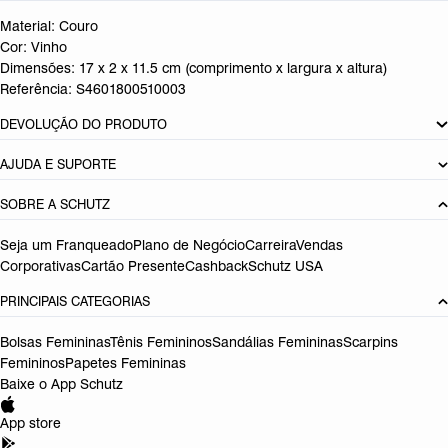
Material: Couro
Cor: Vinho
Dimensões:
17 x 2 x 11.5 cm (comprimento x largura x altura)
Referência:
S4601800510003
DEVOLUÇÃO DO PRODUTO
AJUDA E SUPORTE
SOBRE A SCHUTZ
Seja um Franqueado
Plano de Negócio
Carreira
Vendas
Corporativas
Cartão Presente
Cashback
Schutz USA
PRINCIPAIS CATEGORIAS
Bolsas Femininas
Tênis Femininos
Sandálias Femininas
Scarpins
Femininos
Papetes Femininas
Baixe o App Schutz
App store