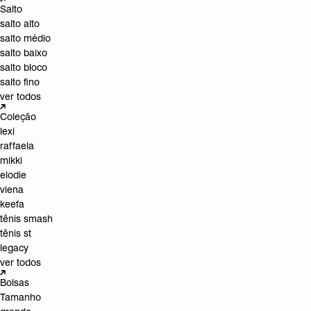
Salto
salto alto
salto médio
salto baixo
salto bloco
salto fino
ver todos
Coleção
lexi
raffaela
mikki
elodie
viena
keefa
tênis smash
tênis st
legacy
ver todos
Bolsas
Tamanho