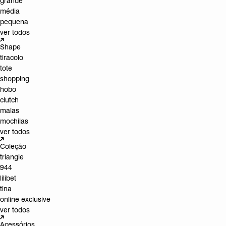
grande
média
pequena
ver todos
Shape
tiracolo
tote
shopping
hobo
clutch
malas
mochilas
ver todos
Coleção
triangle
944
lilibet
tina
online exclusive
ver todos
Acessórios