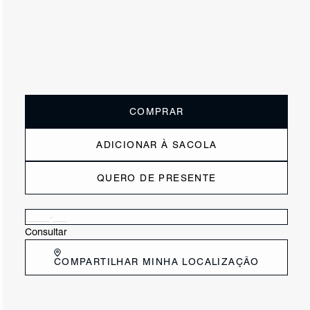
ou
1x de R$155,00
sem juros
Receba até
R$ 15,50
de cashback
Cor:
Dourado
Tamanho:
Guia de tamanho
33
34
35
36
37
38
39
40
COMPRAR
ADICIONAR À SACOLA
QUERO DE PRESENTE
Verificar disponibilidade nas lojas próximas a você
Consultar
COMPARTILHAR MINHA LOCALIZAÇÃO
DESCRIÇÃO