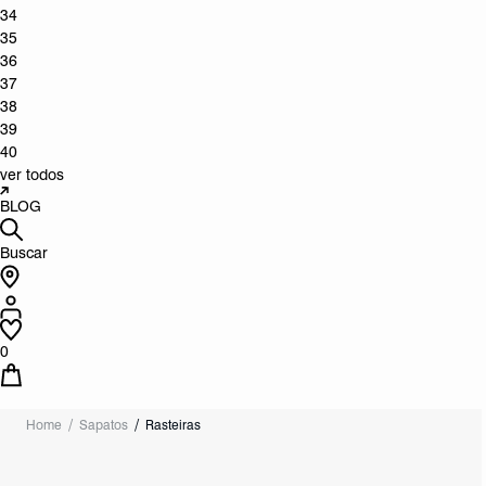
34
35
36
37
38
39
40
ver todos
BLOG
Buscar
0
Home
Sapatos
Rasteiras