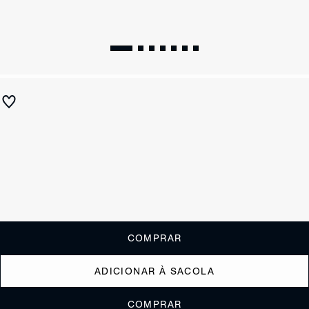
Sandália Enola Bamboo Couro Off White
R$ 790
R$ 395
ou
3x de R$131,67
sem juros
Receba até
R$ 39,50
de cashback
Cor:
Branco
Tamanho:
Guia de tamanho
33
34
35
36
37
38
39
40
COMPRAR
ADICIONAR À SACOLA
COMPRAR