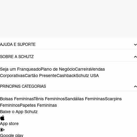
Material: Couro
Cor: Branco
Tamanho do salto:
9.1 cm
Referência:
S2223500190004
DEVOLUÇÃO DO PRODUTO
AJUDA E SUPORTE
SOBRE A SCHUTZ
Seja um Franqueado
Plano de Negócio
Carreira
Vendas
Corporativas
Cartão Presente
Cashback
Schutz USA
PRINCIPAIS CATEGORIAS
Bolsas Femininas
Tênis Femininos
Sandálias Femininas
Scarpins
Femininos
Papetes Femininas
Baixe o App Schutz
App store
Google play