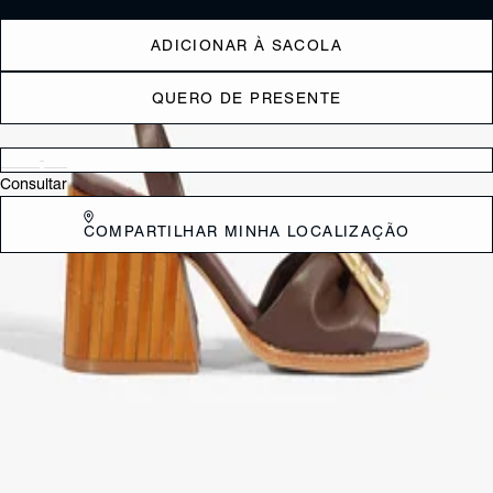
ADICIONAR À SACOLA
QUERO DE PRESENTE
Verificar disponibilidade nas lojas próximas a você
Consultar
COMPARTILHAR MINHA LOCALIZAÇÃO
DESCRIÇÃO
Apresentamos a Sandália Enola Bamboo, uma peça que celebra o
design único e a sofisticação artesanal. Ela combina a textura natural
da madeira no salto com o couro em tom branco e uma maxi fivela
opulenta. É o calçado ideal para quem busca estilo, conforto e
personalidade forte.
CARACTERÍSTICAS