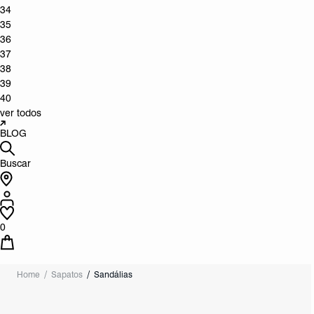
34
35
36
37
38
39
40
ver todos
BLOG
Buscar
0
Home
Sapatos
Sandálias