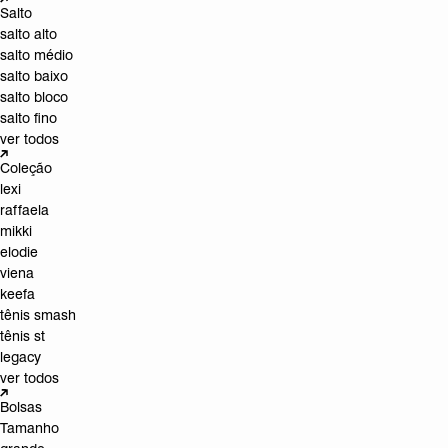
Salto
salto alto
salto médio
salto baixo
salto bloco
salto fino
ver todos
Coleção
lexi
raffaela
mikki
elodie
viena
keefa
tênis smash
tênis st
legacy
ver todos
Bolsas
Tamanho