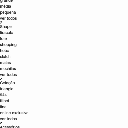
grande
média
pequena
ver todos
Shape
tiracolo
tote
shopping
hobo
clutch
malas
mochilas
ver todos
Coleção
triangle
944
lilibet
tina
online exclusive
ver todos
Acessórios