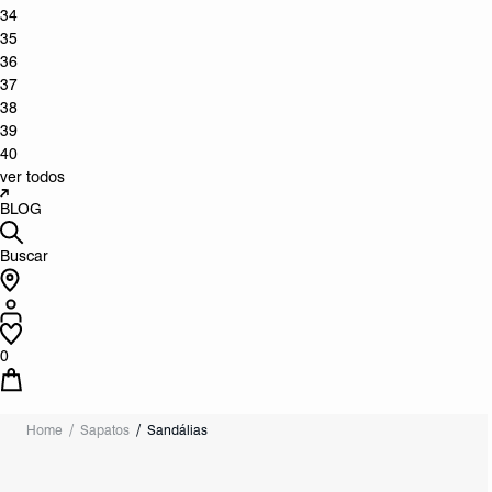
34
35
36
37
38
39
40
ver todos
BLOG
Buscar
0
Home
Sapatos
Sandálias