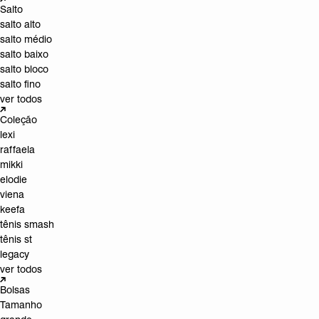
Salto
salto alto
salto médio
salto baixo
salto bloco
salto fino
ver todos
Coleção
lexi
raffaela
mikki
elodie
viena
keefa
tênis smash
tênis st
legacy
ver todos
Bolsas
Tamanho