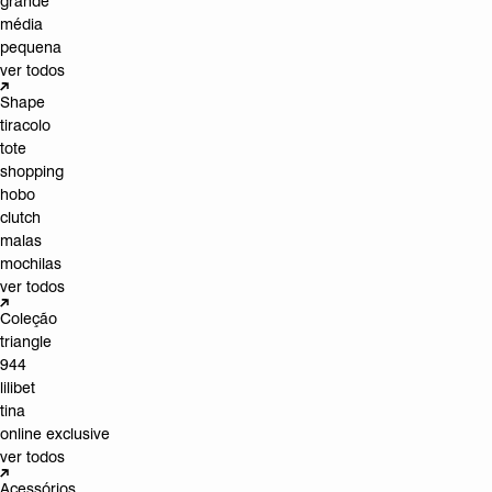
grande
média
pequena
ver todos
Shape
tiracolo
tote
shopping
hobo
clutch
malas
mochilas
ver todos
Coleção
triangle
944
lilibet
tina
online exclusive
ver todos
Acessórios