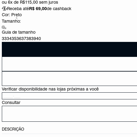
ou
6x de R$115,00
sem juros
Receba até
R$ 69,00
de cashback
Cor:
Preto
Tamanho:
Guia de tamanho
33
34
35
36
37
38
39
40
Verificar disponibilidade nas lojas próximas a você
Consultar
DESCRIÇÃO