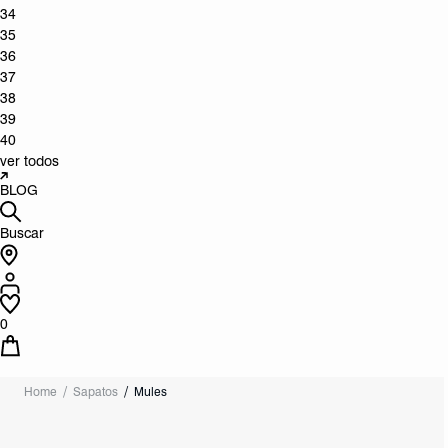
34
35
36
37
38
39
40
ver todos
BLOG
Buscar
0
Home
Sapatos
Mules