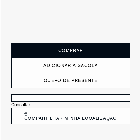
ou
5x de R$118,00
sem juros
Receba até
R$ 59,00
de cashback
Cor:
Preto
Tamanho:
Guia de tamanho
33
34
35
36
37
38
39
40
COMPRAR
ADICIONAR À SACOLA
QUERO DE PRESENTE
Verificar disponibilidade nas lojas próximas a você
Consultar
COMPARTILHAR MINHA LOCALIZAÇÃO
DESCRIÇÃO