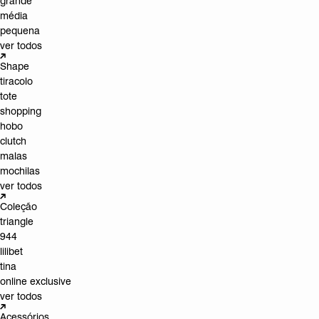
grande
média
pequena
ver todos
Shape
tiracolo
tote
shopping
hobo
clutch
malas
mochilas
ver todos
Coleção
triangle
944
lilibet
tina
online exclusive
ver todos
Acessórios