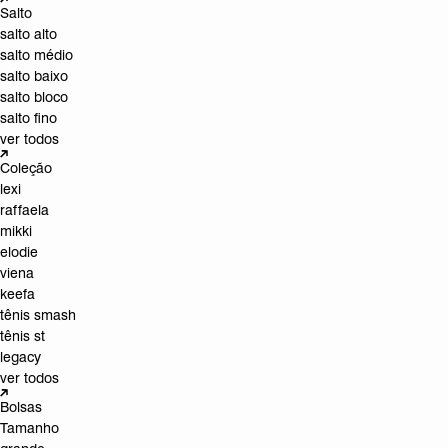
Salto
salto alto
salto médio
salto baixo
salto bloco
salto fino
ver todos
Coleção
lexi
raffaela
mikki
elodie
viena
keefa
tênis smash
tênis st
legacy
ver todos
Bolsas
Tamanho