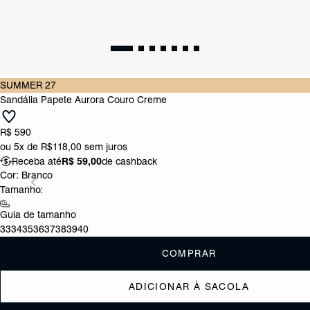
SUMMER 27
Sandália Papete Aurora Couro Creme
R$ 590
ou
5x de R$118,00
sem juros
Receba até
R$ 59,00
de cashback
Cor:
Branco
Tamanho:
Guia de tamanho
33
34
35
36
37
38
39
40
COMPRAR
ADICIONAR À SACOLA