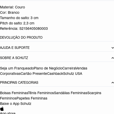
Material: Couro
Cor: Branco
Tamanho do salto:
3 cm
Pitch do salto:
2,3
cm
Referência:
S2156405080003
DEVOLUÇÃO DO PRODUTO
AJUDA E SUPORTE
SOBRE A SCHUTZ
Seja um Franqueado
Plano de Negócio
Carreira
Vendas
Corporativas
Cartão Presente
Cashback
Schutz USA
PRINCIPAIS CATEGORIAS
Bolsas Femininas
Tênis Femininos
Sandálias Femininas
Scarpins
Femininos
Papetes Femininas
Baixe o App Schutz
App store