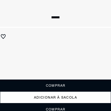
Sandália Papete Fabi Couro Verde
R$ 590
R$ 235
ou
2x de R$117,50
sem juros
Receba até
R$ 23,50
de cashback
Cor:
Verde
Tamanho:
Guia de tamanho
33
34
35
36
37
38
39
40
COMPRAR
ADICIONAR À SACOLA
COMPRAR