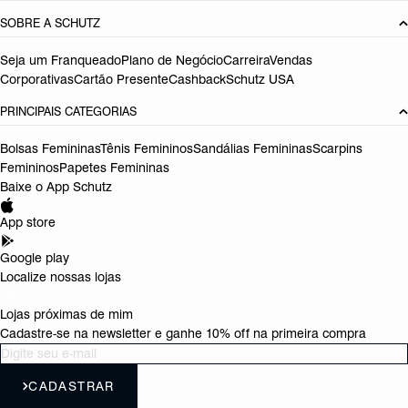
SOBRE A SCHUTZ
Seja um Franqueado
Plano de Negócio
Carreira
Vendas
Corporativas
Cartão Presente
Cashback
Schutz USA
PRINCIPAIS CATEGORIAS
Bolsas Femininas
Tênis Femininos
Sandálias Femininas
Scarpins
Femininos
Papetes Femininas
Baixe o App Schutz
App store
Google play
Localize nossas lojas
Lojas próximas de mim
Cadastre-se na newsletter e ganhe 10% off na primeira compra
CADASTRAR