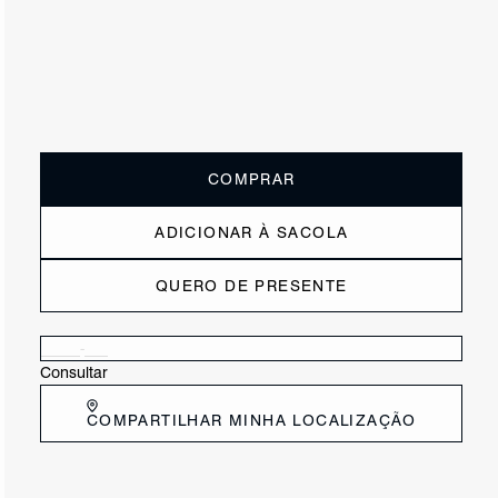
ou
2x de R$102,50
sem juros
Receba até
R$ 20,50
de cashback
Cor:
Verde
Tamanho:
Guia de tamanho
33
34
35
36
37
38
39
40
COMPRAR
ADICIONAR À SACOLA
QUERO DE PRESENTE
Verificar disponibilidade nas lojas próximas a você
Consultar
COMPARTILHAR MINHA LOCALIZAÇÃO
DESCRIÇÃO