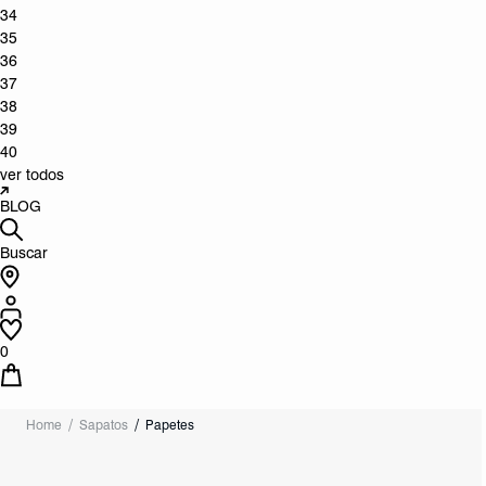
34
35
36
37
38
39
40
ver todos
BLOG
Buscar
0
Home
Sapatos
Papetes