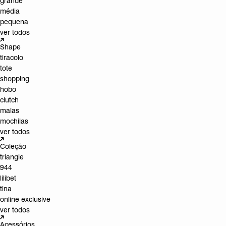
grande
média
pequena
ver todos
Shape
tiracolo
tote
shopping
hobo
clutch
malas
mochilas
ver todos
Coleção
triangle
944
lilibet
tina
online exclusive
ver todos
Acessórios