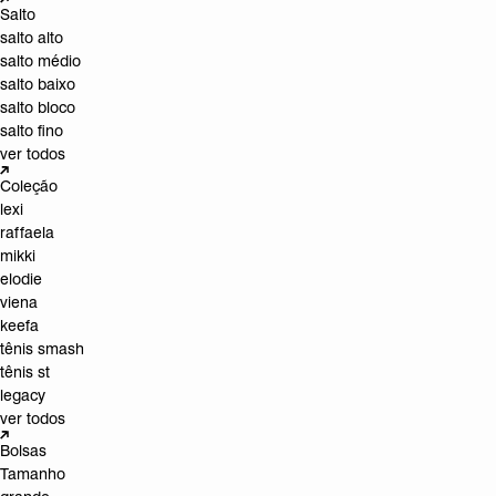
Salto
salto alto
salto médio
salto baixo
salto bloco
salto fino
ver todos
Coleção
lexi
raffaela
mikki
elodie
viena
keefa
tênis smash
tênis st
legacy
ver todos
Bolsas
Tamanho