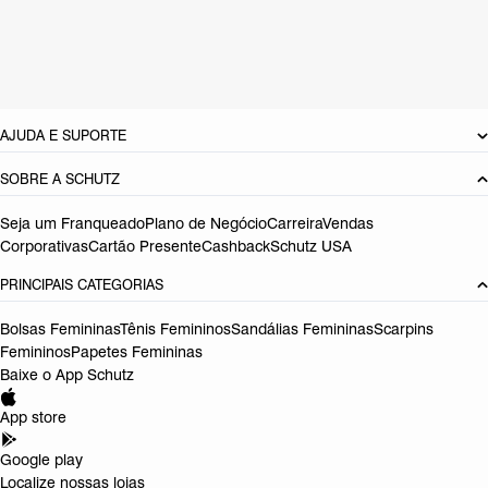
Tamanho do salto:
3 cm
Pitch do salto:
2,3
cm
Referência:
S2156404950003
DEVOLUÇÃO DO PRODUTO
AJUDA E SUPORTE
SOBRE A SCHUTZ
Seja um Franqueado
Plano de Negócio
Carreira
Vendas
Corporativas
Cartão Presente
Cashback
Schutz USA
PRINCIPAIS CATEGORIAS
Bolsas Femininas
Tênis Femininos
Sandálias Femininas
Scarpins
Femininos
Papetes Femininas
Baixe o App Schutz
App store
Google play
Localize nossas lojas