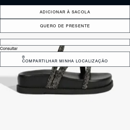
ADICIONAR À SACOLA
QUERO DE PRESENTE
Verificar disponibilidade nas lojas próximas a você
Consultar
COMPARTILHAR MINHA LOCALIZAÇÃO
DESCRIÇÃO
Eleve seu estilo a um novo nível com a Sandália Papete Metalizada
Dourado! Esta peça é a combinação perfeita entre conforto e glamour,
ideal para quem quer brilhar sem abrir mão da praticidade.
CARACTERÍSTICAS
Material: Sintetico
Cor: Marrom