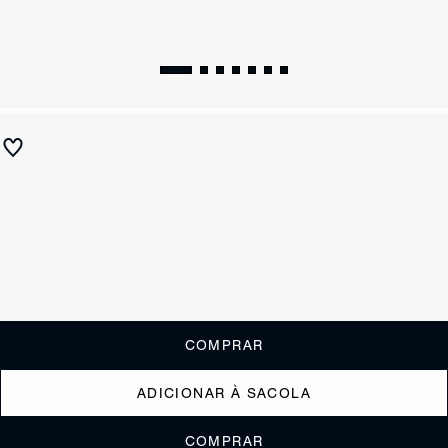
Sandália Papete Metalizada Marrom
R$ 590
R$ 295
ou
2x de R$147,50
sem juros
Receba até
R$ 29,50
de cashback
Cor:
Marrom
Tamanho:
Guia de tamanho
33
34
35
36
37
38
39
40
COMPRAR
ADICIONAR À SACOLA
COMPRAR