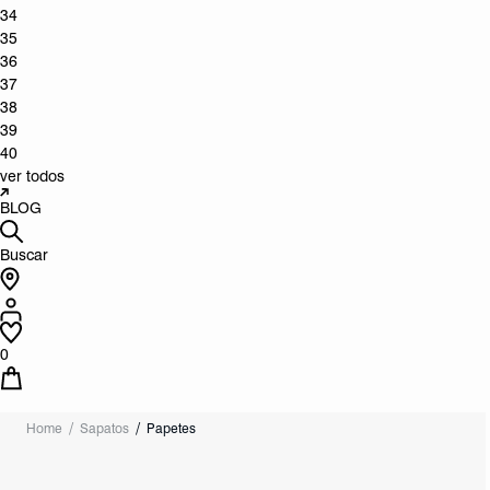
34
35
36
37
38
39
40
ver todos
BLOG
Buscar
0
Home
Sapatos
Papetes