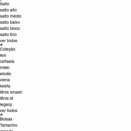
Salto
salto alto
salto médio
salto baixo
salto bloco
salto fino
ver todos
Coleção
lexi
raffaela
mikki
elodie
viena
keefa
tênis smash
tênis st
legacy
ver todos
Bolsas
Tamanho