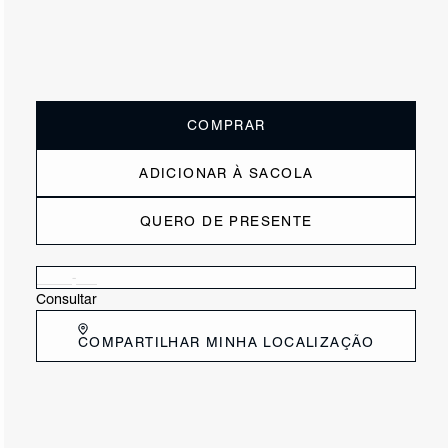
ou
3x de R$115,00
sem juros
Receba até
R$ 34,50
de cashback
Cor:
Marrom
Tamanho:
33
34
35
36
37
38
39
40
COMPRAR
ADICIONAR À SACOLA
QUERO DE PRESENTE
Verificar disponibilidade nas lojas próximas a você
Consultar
COMPARTILHAR MINHA LOCALIZAÇÃO
DESCRIÇÃO
Papete em couro croco, com cabedal em V e tira horizontal