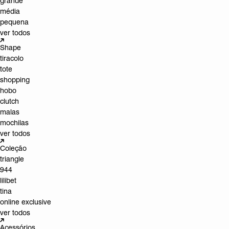
grande
média
pequena
ver todos
Shape
tiracolo
tote
shopping
hobo
clutch
malas
mochilas
ver todos
Coleção
triangle
944
lilibet
tina
online exclusive
ver todos
Acessórios