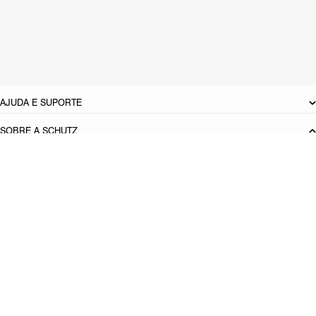
Material: Couro
Cor: Prata
Tamanho do salto:
3 cm
Referência:
S2156403530002
DEVOLUÇÃO DO PRODUTO
AJUDA E SUPORTE
SOBRE A SCHUTZ
Seja um Franqueado
Plano de Negócio
Carreira
Vendas
Corporativas
Cartão Presente
Cashback
Schutz USA
Produto adicionado!
PRINCIPAIS CATEGORIAS
Bolsas Femininas
Tênis Femininos
Sandálias Femininas
Scarpins
Femininos
Papetes Femininas
Baixe o App Schutz
App store
Google play