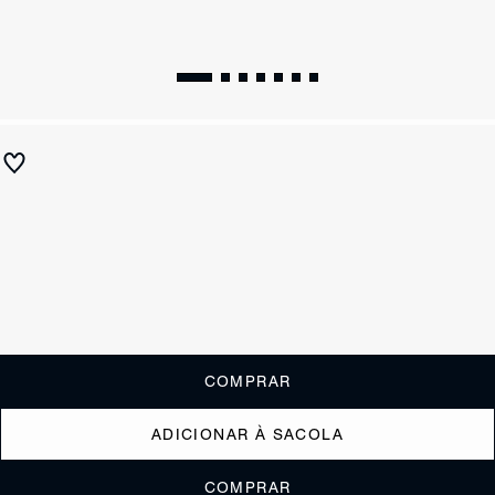
Sandália Papete Sporty Prata
R$ 550
ou
5x de R$110,00
sem juros
Receba até
R$ 55,00
de cashback
Cor:
Prata
Tamanho:
Guia de tamanho
33
34
35
36
37
38
39
40
COMPRAR
ADICIONAR À SACOLA
COMPRAR