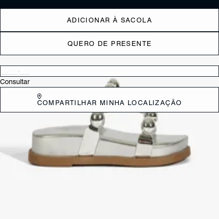
ADICIONAR À SACOLA
QUERO DE PRESENTE
Verificar disponibilidade nas lojas próximas a você
Consultar
COMPARTILHAR MINHA LOCALIZAÇÃO
DESCRIÇÃO
Eleve seus looks com a nossa sandália papete prata, um modelo
atemporal e cheio de estilo. As tiras delicadas, adornadas por strass,
conferem um brilho especial a cada passo. O design minimalista e o
conforto do solado garantem um calçado versátil para o dia a dia e
para ocasiões especiais.
CARACTERÍSTICAS