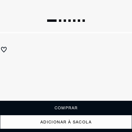
WINTER 26
Sandália Papete Studs Camurça Verde Oliva
R$ 790
R$ 395
ou
3x de R$131,67
sem juros
Receba até
R$ 39,50
de cashback
Cor:
Verde
Tamanho:
Guia de tamanho
33
34
35
36
37
38
39
40
COMPRAR
ADICIONAR À SACOLA