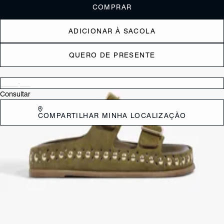
COMPRAR
ADICIONAR À SACOLA
QUERO DE PRESENTE
Verificar disponibilidade nas lojas próximas a você
Consultar
COMPARTILHAR MINHA LOCALIZAÇÃO
DESCRIÇÃO
Esta papete é a fusão perfeita entre a estética artesanal e o brilho
urbano. Com um acabamento de camurça e o detalhamento
impecável em tachas metálicas, ela é o acessório ideal para quem
não abre mão de conforto, mas exige um visual com muita
personalidade.
CARACTERÍSTICAS