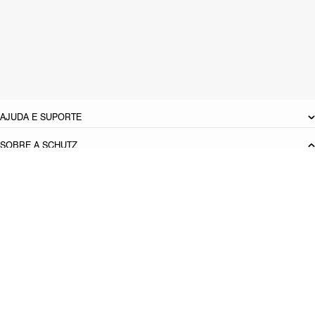
Material: Camurça
Cor: Verde
Tamanho do salto:
0.8 cm
Referência:
S2266600010003
DEVOLUÇÃO DO PRODUTO
AJUDA E SUPORTE
SOBRE A SCHUTZ
Seja um Franqueado
Plano de Negócio
Carreira
Vendas
Corporativas
Cartão Presente
Cashback
Schutz USA
Produto adicionado!
PRINCIPAIS CATEGORIAS
Bolsas Femininas
Tênis Femininos
Sandálias Femininas
Scarpins
Femininos
Papetes Femininas
Baixe o App Schutz
App store